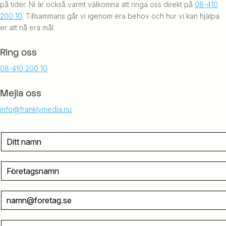
på tider. Ni är också varmt välkomna att ringa oss direkt på
08-410
200 10
. Tillsammans går vi igenom era behov och hur vi kan hjälpa
er att nå era mål.
Ring oss
08-410 200 10
Mejla oss
info@franklymedia.nu
N
A
M
N
F
Ö
R
O
E
E
S
T
-
S
A
P
?
G
O
T