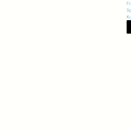
Fr
S
K