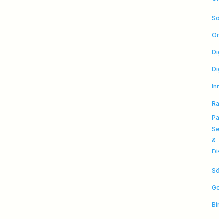
Sö
Or
Di
Di
In
Ra
Pa
Se
&
Di
Sö
Go
Bi