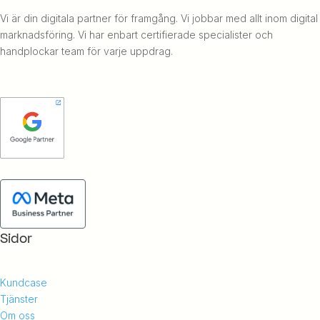
T
?
T
Vi är din digitala partner för framgång. Vi jobbar med allt inom digital
S
marknadsföring. Vi har enbart certifierade specialister och
A
handplockar team för varje uppdrag.
M
T
Y
C
K
E
*
Sidor
Kundcase
Tjänster
Om oss