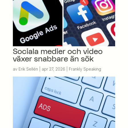
Sociala medier och video
växer snabbare än sök
av
Erik Sellén
|
apr 27, 2026
|
Frankly Speaking