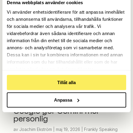
Denna webbplats använder cookies
Nikben x Frankly Media
Vi använder enhetsidentifierare för att anpassa innehållet
och annonserna till användarna, tillhandahålla funktioner
av
Erik Sellén
|
jun 11, 2026
|
Frankly Speaking
,
för sociala medier och analysera vår trafik. Vi
Nyheter
vidarebefordrar även sådana identifierare och annan
information från din enhet till de sociala medier och
annons- och analysföretag som vi samarbetar med.
Dessa kan i sin tur kombinera informationen med annan
information som du har tillhandahållit eller som de har
samlat in när du har använt deras tjänster.
Tillåt alla
Anpassa
Google gör Gemini mer
personlig
av
Joachim Ekström
|
maj 19, 2026
|
Frankly Speaking