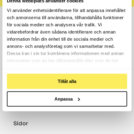
Denna webbplats använder cookies
S
T
?
T
Vi använder enhetsidentifierare för att anpassa innehållet
S
och annonserna till användarna, tillhandahålla funktioner
A
för sociala medier och analysera vår trafik. Vi
M
T
vidarebefordrar även sådana identifierare och annan
Y
information från din enhet till de sociala medier och
C
Vi är din digitala partner för framgång. Vi jobbar med
annons- och analysföretag som vi samarbetar med.
K
allt inom digital marknadsföring. Vi har enbart
E
Dessa kan i sin tur kombinera informationen med annan
certifierade specialister och handplockar team för
*
information som du har tillhandahållit eller som de har
varje uppdrag.
samlat in när du har använt deras tjänster.
Tillåt alla
Anpassa
Sidor