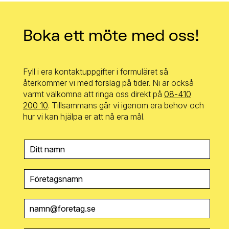
Boka ett möte med oss!
Fyll i era kontaktuppgifter i formuläret så
återkommer vi med förslag på tider. Ni är också
varmt välkomna att ringa oss direkt på
08-410
200 10
. Tillsammans går vi igenom era behov och
hur vi kan hjälpa er att nå era mål.
N
A
M
N
F
Ö
R
E
E
T
-
A
P
G