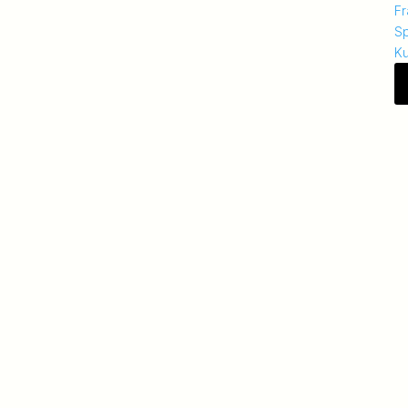
Fr
S
K