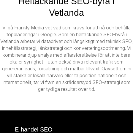
Heltäckande SEO-byrå i
Vetlanda
Vi på Frankly Media vet vad som krävs för att nå och behålla
topplaceringar i Google. Som en heltäckande SEO-byrå i
Vetlanda arbetar vi datadrivet och långsiktigt med teknisk SEO,
innehållsstrategi, länkstrategi och konverteringsoptimering. Vi
kombinerar djup analys med affärsförståelse för att inte bara
öka er synlighet – utan också driva relevant trafik som
genererar leads, försäljning och mätbar tillväxt. Oavsett om ni
vill stärka er lokala närvaro eller ta position nationellt och
internationellt, tar vi fram en skräddarsydd SEO-strategi som
ger tydliga resultat över tid.
E-handel SEO