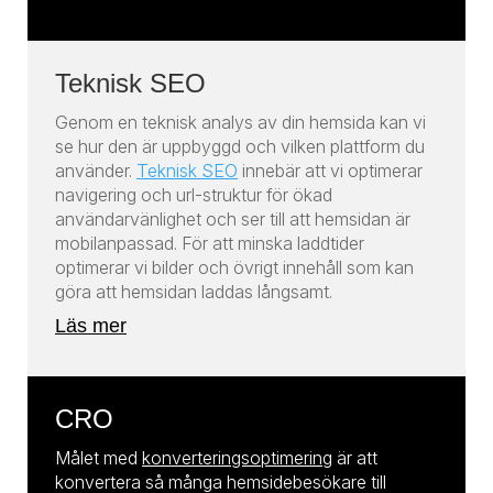
Teknisk SEO
Genom en teknisk analys av din hemsida kan vi
se hur den är uppbyggd och vilken plattform du
använder.
Teknisk SEO
innebär att vi optimerar
navigering och url-struktur för ökad
användarvänlighet och ser till att hemsidan är
mobilanpassad. För att minska laddtider
optimerar vi bilder och övrigt innehåll som kan
göra att hemsidan laddas långsamt.
Läs mer
CRO
Målet med
konverteringsoptimering
är att
konvertera så många hemsidebesökare till