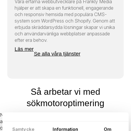
Våra erfarna webbutvecklare på Frankly Media
hjälper er att skapa en funktionell, engagerande
och responsiv hemsida med populära CMS-
system som WordPress och Shopify. Genom att
erbjuda skräddarsydda lösningar skapar vi unika
och användarvänliga webbplatser anpassade
efter era behov.
Läs mer
Se alla våra tjänster
Så arbetar vi med
sökmotoroptimering
När strategin är fastställd tar vi ett helhetsgrepp om ert SEO-
arbete - från analys och uppsättning till löpande optimering
och uppföljning. Vi arbetar strukturerat och datadrivet genom
Samtycke
Information
Om