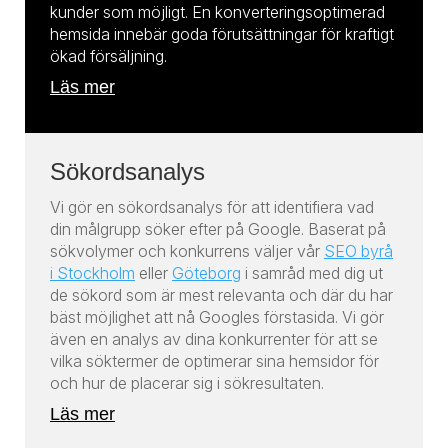
kunder som möjligt. En konverteringsoptimerad
hemsida innebär goda förutsättningar för kraftigt
ökad försäljning.
Läs mer
Sökordsanalys
Vi gör en sökordsanalys för att identifiera vad
din målgrupp söker efter på Google. Baserat på
sökvolymer och konkurrens väljer vår
SEO byrå
i Stockholm
eller
Göteborg
i samråd med dig ut
de sökord som är mest relevanta och där du har
bäst möjlighet att nå Googles förstasida. Vi gör
även en analys av dina konkurrenter för att se
vilka söktermer de optimerar sina hemsidor för
och hur de placerar sig i sökresultaten.
Läs mer